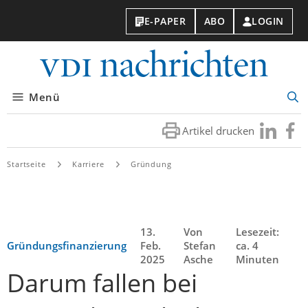
E-PAPER
ABO
LOGIN
VDI-
Nachri
Menü
Suc
öff
Artikel drucken
Besuchen
Besuc
Sie
Sie
uns
uns
Startseite
Karriere
Gründung
bei
bei
LinkedIn
Faceb
13.
Von
Lesezeit:
Gründungsfinanzierung
Feb.
Stefan
ca. 4
2025
Asche
Minuten
Darum fallen bei