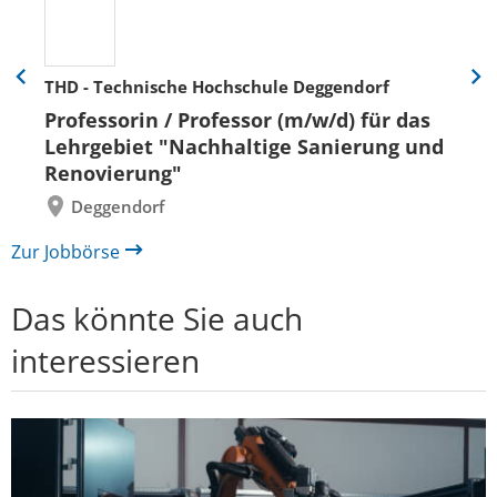
THD - Technische Hochschule Deggendorf
Eine
Eine
Folie
Folie
Professorin / Professor (m/w/d) für das
zurück
vor
Lehrgebiet "Nachhaltige Sanierung und
Renovierung"
Deggendorf
Zur Jobbörse
Das könnte Sie auch
interessieren