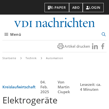
E-PAPER
ABO
LOGIN
VDI-
Nachri
Menü
Suc
öff
Artikel drucken
Besuchen
Besuc
Sie
Sie
uns
uns
Startseite
Technik
Automation
bei
bei
LinkedIn
Faceb
04.
Von
Lesezeit: ca.
Kreislaufwirtschaft
Feb.
Martin
4 Minuten
2025
Ciupek
Elektrogeräte