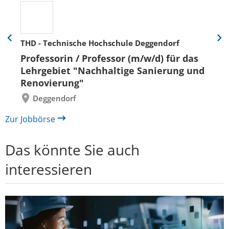
THD - Technische Hochschule Deggendorf
Eine
Eine
Folie
Folie
Professorin / Professor (m/w/d) für das
zurück
vor
Lehrgebiet "Nachhaltige Sanierung und
Renovierung"
Deggendorf
Zur Jobbörse
Das könnte Sie auch
interessieren