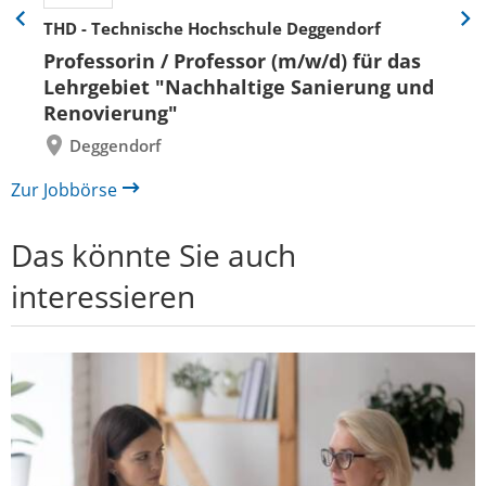
THD - Technische Hochschule Deggendorf
Eine
Eine
Folie
Folie
Professorin / Professor (m/w/d) für das
zurück
vor
Lehrgebiet "Nachhaltige Sanierung und
Renovierung"
Deggendorf
Zur Jobbörse
Das könnte Sie auch
interessieren