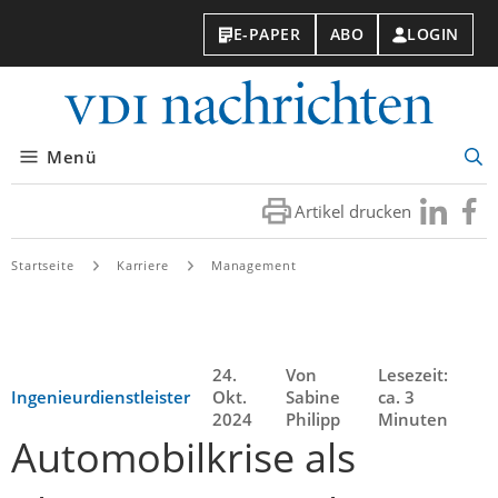
E-PAPER
ABO
LOGIN
VDI-
Nachri
Menü
Suc
öff
Artikel drucken
Besuchen
Besuc
Sie
Sie
uns
uns
Startseite
Karriere
Management
bei
bei
LinkedIn
Faceb
24.
Von
Lesezeit:
Ingenieurdienstleister
Okt.
Sabine
ca. 3
2024
Philipp
Minuten
Automobilkrise als