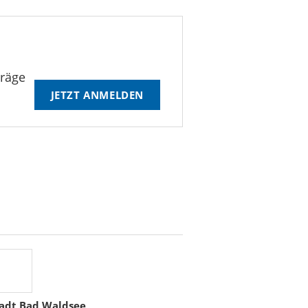
träge
JETZT ANMELDEN
adt Bad Waldsee
Stadtwerke Rost