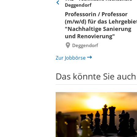
Deggendorf
Eine
Verkehr &
Folie
Professorin / Professor
x)
zurück
(m/w/d) für das Lehrgebie
"Nachhaltige Sanierung
und Renovierung"
Deggendorf
Zur Jobbörse
Das könnte Sie auch