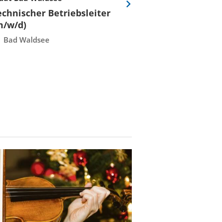
Eine
echnischer Betriebsleiter
Fachmeister E
Folie
m/w/d)
Leittechnisch
vor
Instandhaltun
Bad Waldsee
Rostock