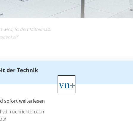
t wird, fördert Mittelmaß.
rodenkoff
elt der Technik
 sofort weiterlesen
uf vdi-nachrichten.com
bar