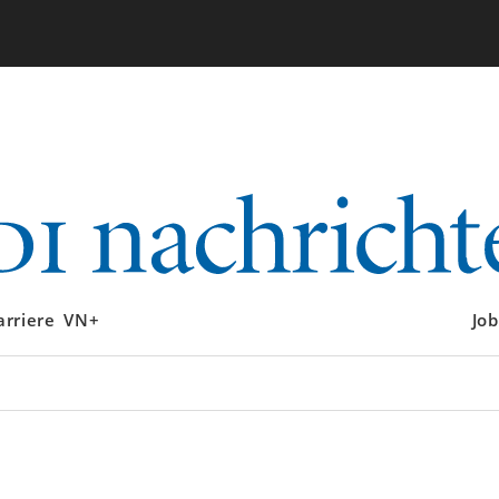
arriere
VN+
Job