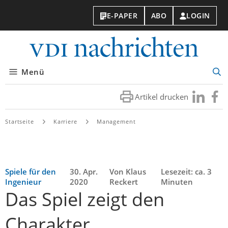
E-PAPER
ABO
LOGIN
VDI-
Nachri
Menü
Suc
öff
Artikel drucken
Besuchen
Besuc
Sie
Sie
uns
uns
Startseite
Karriere
Management
bei
bei
LinkedIn
Faceb
Spiele für den
30. Apr.
Von Klaus
Lesezeit: ca. 3
Ingenieur
2020
Reckert
Minuten
Das Spiel zeigt den
Charakter