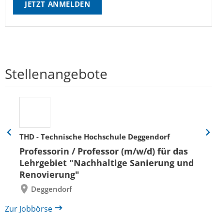
JETZT ANMELDEN
Stellenangebote
THD - Technische Hochschule Deggendorf
Eine
Eine
Folie
Folie
Professorin / Professor (m/w/d) für das
zurück
vor
Lehrgebiet "Nachhaltige Sanierung und
Renovierung"
Deggendorf
Zur Jobbörse