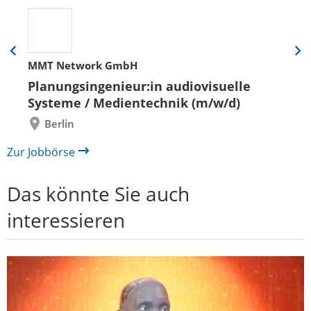
Eine
Eine
MMT Network GmbH
Folie
Folie
zurück
vor
Planungsingenieur:in audiovisuelle
Systeme / Medientechnik (m/w/d)
Berlin
Zur Jobbörse
Das könnte Sie auch
interessieren