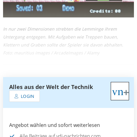
In nur zwei Dimensionen strebten die Lemminge ihrem
Untergang entgegen. Mit Aufgaben wie Treppen bauen,
Klettern und Graben sollte der Spieler sie davon abhalten.
Foto: mauritius images / ArcadeImages / Alamy
Alles aus der Welt der Technik
LOGIN
Angebot wählen und sofort weiterlesen
Alle Beiträge auf vdi-nachrichten.com