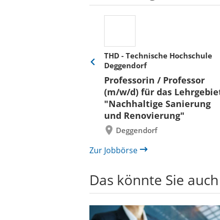
THD - Technische Hochschule
Deggendorf
Eine
Verkehr &
Folie
Professorin / Professor
x)
zurück
(m/w/d) für das Lehrgebie
"Nachhaltige Sanierung
und Renovierung"
Deggendorf
Zur Jobbörse
Das könnte Sie auch