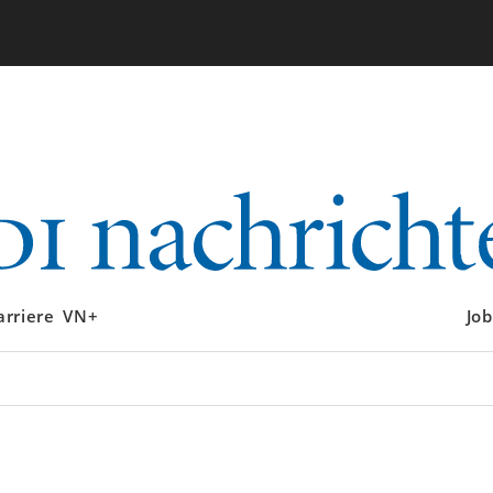
arriere
VN+
Job