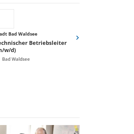
adt Bad Waldsee
Stadtwerke Rost
Eine
echnischer Betriebsleiter
Fachmeister E
Folie
m/w/d)
Leittechnisch
vor
Instandhaltun
Bad Waldsee
Rostock