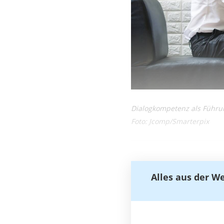
Dialogkompetenz als Führu
Foto: Jcomp/Smarterpix
Alles aus der W