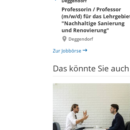
Deggendorf
Eine
Verkehr &
Folie
Professorin / Professor
x)
zurück
(m/w/d) für das Lehrgebie
"Nachhaltige Sanierung
und Renovierung"
Deggendorf
Zur Jobbörse
Das könnte Sie auch