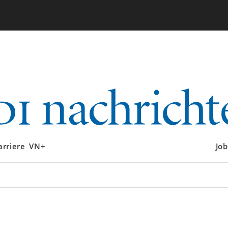
arriere
VN+
Job