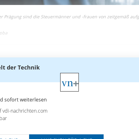
er Prägung sind die Steuermänner und -frauen von zeitgemäß aufg
opba
elt der Technik
 sofort weiterlesen
uf vdi-nachrichten.com
bar