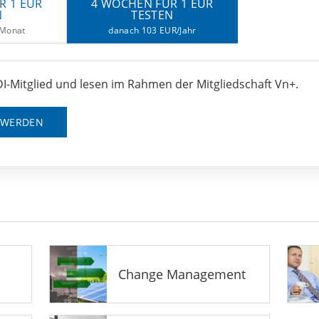
R 1 EUR
4 WOCHEN FÜR 1 EUR
N
TESTEN
/Monat
danach 103 EUR/Jahr
I-Mitglied und lesen im Rahmen der Mitgliedschaft Vn+.
D WERDEN
Change Management