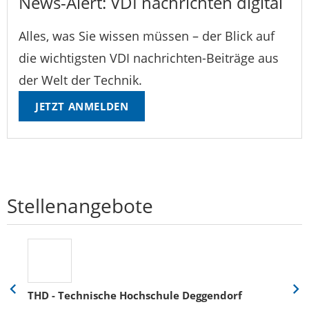
News-Alert: VDI nachrichten digital
Alles, was Sie wissen müssen – der Blick auf
die wichtigsten VDI nachrichten-Beiträge aus
der Welt der Technik.
JETZT ANMELDEN
Stellenangebote
THD - Technische Hochschule Deggendorf
Eine
Eine
Folie
Folie