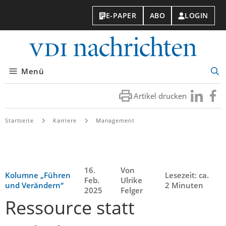
E-PAPER
ABO
LOGIN
VDI-
Nachri
Menü
Suc
öff
Artikel drucken
Besuchen
Besuc
Sie
Sie
uns
uns
Startseite
Karriere
Management
bei
bei
LinkedIn
Faceb
16.
Von
Kolumne „Führen
Lesezeit: ca.
Feb.
Ulrike
und Verändern“
2 Minuten
2025
Felger
Ressource statt