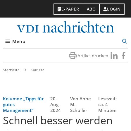
E-PAPER
ABO
LOGIN
VDI-
Nachri
Menü
Suc
öff
Artikel drucken
Besuchen
Besuc
Sie
Sie
uns
uns
Startseite
Karriere
bei
bei
LinkedIn
Faceb
Kolumne „Tipps für
20.
Von Anne
Lesezeit:
gutes
Aug.
M.
ca. 4
Management“
2024
Schüller
Minuten
Schnell besser werden