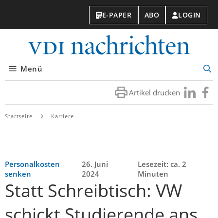
E-PAPER
ABO
LOGIN
VDI-
Nachri
Menü
Suc
öff
Artikel drucken
Besuchen
Besuc
Sie
Sie
uns
uns
Startseite
Karriere
bei
bei
LinkedIn
Faceb
Personalkosten
26. Juni
Lesezeit: ca. 2
senken
2024
Minuten
Statt Schreibtisch: VW
schickt Studierende ans