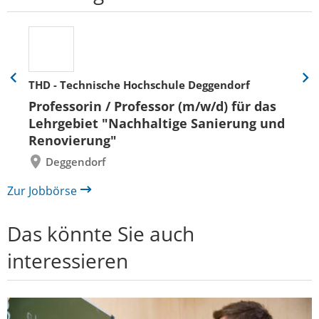
THD - Technische Hochschule Deggendorf
Eine
Eine
Folie
Folie
Professorin / Professor (m/w/d) für das
zurück
vor
Lehrgebiet "Nachhaltige Sanierung und
Renovierung"
Deggendorf
Zur Jobbörse
Das könnte Sie auch
interessieren