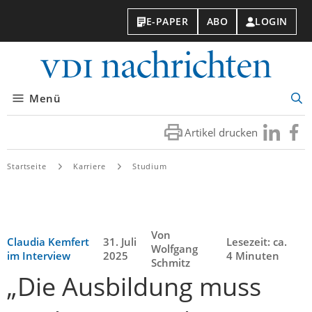
E-PAPER
ABO
LOGIN
VDI-
Nachri
Menü
Suc
öff
Artikel drucken
Besuchen
Besuc
Sie
Sie
uns
uns
Startseite
Karriere
Studium
bei
bei
LinkedIn
Faceb
Von
Claudia Kemfert
31. Juli
Lesezeit: ca.
Wolfgang
im Interview
2025
4 Minuten
Schmitz
„Die Ausbildung muss