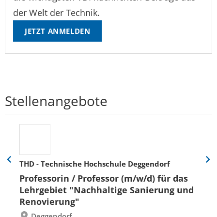
der Welt der Technik.
JETZT ANMELDEN
Stellenangebote
THD - Technische Hochschule Deggendorf
Eine
Eine
Folie
Folie
Professorin / Professor (m/w/d) für das
zurück
vor
Lehrgebiet "Nachhaltige Sanierung und
Renovierung"
Deggendorf