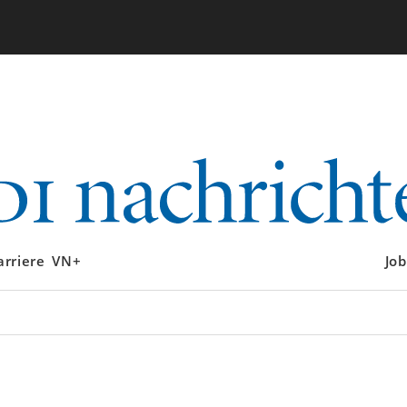
arriere
VN+
Job