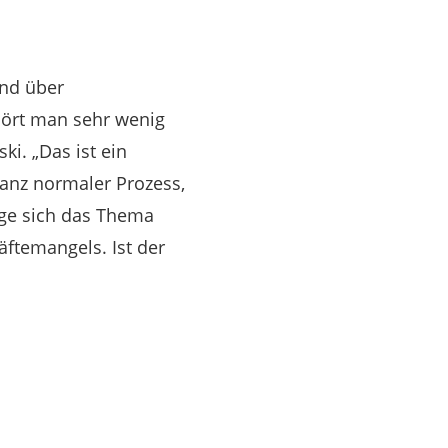
end über
hört man sehr wenig
ki. „Das ist ein
ganz normaler Prozess,
ege sich das Thema
ftemangels. Ist der