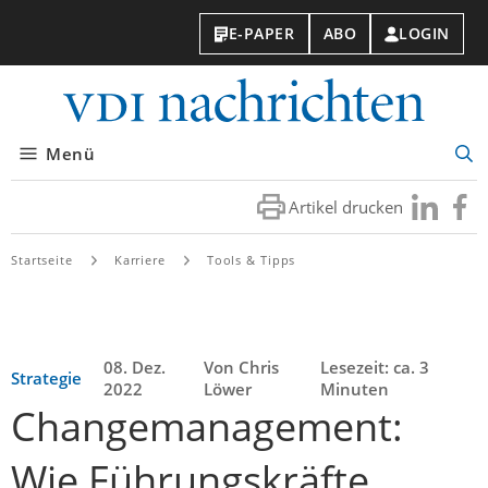
E-PAPER
ABO
LOGIN
VDI-
Nachri
Menü
Suc
öff
Artikel drucken
Besuchen
Besuc
Sie
Sie
uns
uns
Startseite
Karriere
Tools & Tipps
bei
bei
LinkedIn
Faceb
08. Dez.
Von Chris
Lesezeit: ca. 3
Strategie
2022
Löwer
Minuten
Changemanagement:
Wie Führungskräfte