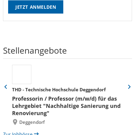
JETZT ANMELDEN
Stellenangebote
THD - Technische Hochschule Deggendorf
Eine
Eine
Folie
Folie
Professorin / Professor (m/w/d) für das
zurück
vor
Lehrgebiet "Nachhaltige Sanierung und
Renovierung"
Deggendorf
Zur Jobbörse