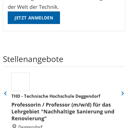
der Welt der Technik.
JETZT ANMELDEN
Stellenangebote
THD - Technische Hochschule Deggendorf
Eine
Eine
Folie
Folie
Professorin / Professor (m/w/d) für das
zurück
vor
Lehrgebiet "Nachhaltige Sanierung und
Renovierung"
Deggendorf