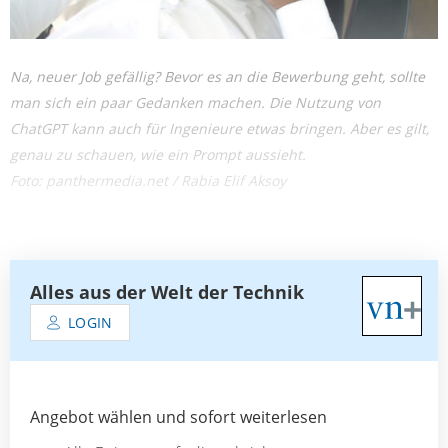
Na, neuer Job gefällig? Bevor es an die Bewerbung geht, sollte
man sich ein paar Gedanken machen. Die Nutzung von
ChatGPT kann auch für Ingenieure etwas bringen. Aber es gilt,
genau zu schauen, wie ein Prompt aussieht.
Foto: panthermedia.net / Rabia Elif Aksoy
Alles aus der Welt der Technik
LOGIN
Angebot wählen und sofort weiterlesen