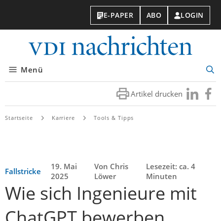
E-PAPER
ABO
LOGIN
VDI-
Nachri
Menü
Suc
öff
Artikel drucken
Besuchen
Besuc
Sie
Sie
uns
uns
Startseite
Karriere
Tools & Tipps
bei
bei
LinkedIn
Faceb
19. Mai
Von Chris
Lesezeit: ca. 4
Fallstricke
2025
Löwer
Minuten
Wie sich Ingenieure mit
ChatGPT bewerben