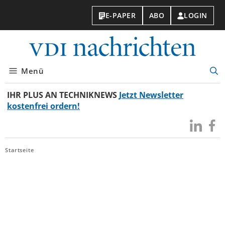
E-PAPER
ABO
LOGIN
VDI-
Nachri
Menü
Suc
öff
IHR PLUS AN TECHNIKNEWS
Jetzt Newsletter
kostenfrei ordern!
Besuchen
Besuc
Sie
Sie
uns
uns
Startseite
bei
bei
LinkedIn
Faceb