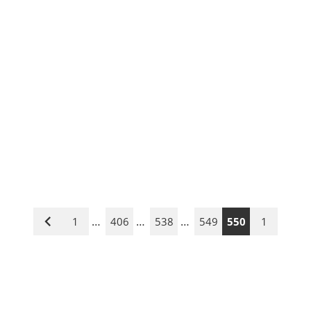
…
…
…
1
406
538
549
550
1
Vorige
Seite