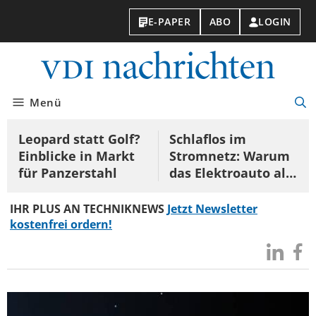
E-PAPER
ABO
LOGIN
VDI
Nac
Menü
Suc
öff
Leopard statt Golf?
Schlaflos im
Einblicke in Markt
Stromnetz: Warum
für Panzerstahl
das Elektroauto als
Kraftwerk erst mal
Strom
IHR PLUS AN TECHNIKNEWS
Jetzt Newsletter
verschwendet
kostenfrei ordern!
Besuchen
Besuc
Sie
Sie
uns
uns
bei
bei
LinkedIn
Faceb