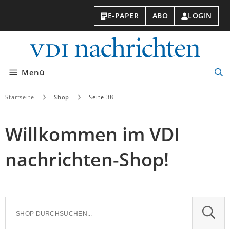
E-PAPER
ABO
LOGIN
VDI-
Nachri
Menü
Suc
öff
Startseite
Shop
Seite 38
Willkommen im VDI
nachrichten-Shop!
SUCH