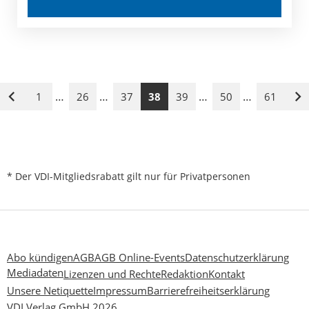
…
…
…
…
1
26
37
38
39
50
61
Vorige
Nä
Seite
Se
* Der VDI-Mitgliedsrabatt gilt nur für Privatpersonen
Abo kündigen
AGB
AGB Online-Events
Datenschutzerklärung
Mediadaten
Lizenzen und Rechte
Redaktion
Kontakt
Unsere Netiquette
Impressum
Barrierefreiheitserklärung
VDI Verlag GmbH 2026