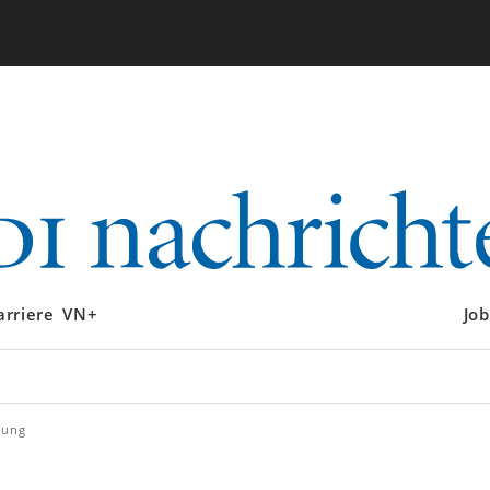
arriere
VN+
Job
gung