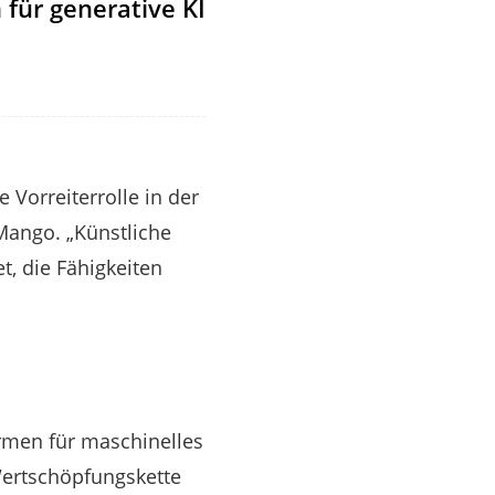
für generative KI
 Vorreiterrolle in der
 Mango. „Künstliche
t, die Fähigkeiten
rmen für maschinelles
 Wertschöpfungskette