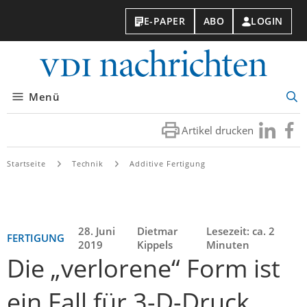
E-PAPER
ABO
LOGIN
VDI-
Nachri
Menü
Suc
öff
Artikel drucken
Besuchen
Besuc
Sie
Sie
uns
uns
Startseite
Technik
Additive Fertigung
bei
bei
LinkedIn
Faceb
28. Juni
Dietmar
Lesezeit: ca. 2
FERTIGUNG
2019
Kippels
Minuten
Die „verlorene“ Form ist
ein Fall für 3-D-Druck