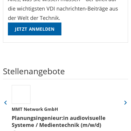
die wichtigsten VDI nachrichten-Beiträge aus
der Welt der Technik.
JETZT ANMELDEN
Stellenangebote
Eine
Eine
MMT Network GmbH
Folie
Folie
zurück
vor
Planungsingenieur:in audiovisuelle
Systeme / Medientechnik (m/w/d)