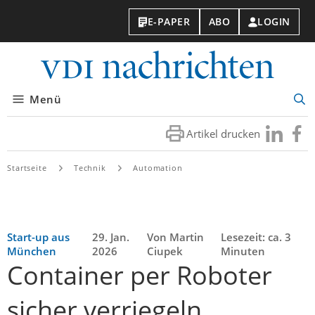
E-PAPER
ABO
LOGIN
VDI-
Nachri
Menü
Suc
öff
Artikel drucken
Besuchen
Besuc
Sie
Sie
uns
uns
Startseite
Technik
Automation
bei
bei
LinkedIn
Faceb
Start-up aus
29. Jan.
Von Martin
Lesezeit: ca. 3
München
2026
Ciupek
Minuten
Container per Roboter
sicher verriegeln