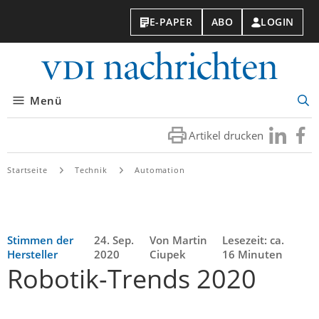
E-PAPER
ABO
LOGIN
VDI-
Nachri
Menü
Suc
öff
Artikel drucken
Besuchen
Besuc
Sie
Sie
uns
uns
Startseite
Technik
Automation
bei
bei
LinkedIn
Faceb
Stimmen der
24. Sep.
Von Martin
Lesezeit: ca.
Hersteller
2020
Ciupek
16 Minuten
Robotik-Trends 2020