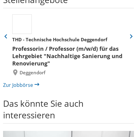
THD - Technische Hochschule Deggendorf
Eine
Eine
Folie
Folie
Professorin / Professor (m/w/d) für das
zurück
vor
Lehrgebiet "Nachhaltige Sanierung und
Renovierung"
Deggendorf
Zur Jobbörse
Das könnte Sie auch
interessieren