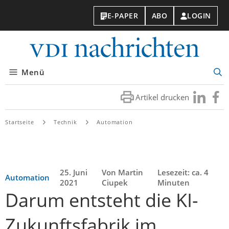
E-PAPER
ABO
LOGIN
VDI-
Nachri
Menü
Suc
öff
Artikel drucken
Besuchen
Besuc
Sie
Sie
uns
uns
Startseite
Technik
Automation
bei
bei
LinkedIn
Faceb
25. Juni
Von Martin
Lesezeit: ca. 4
Automation
2021
Ciupek
Minuten
Darum entsteht die KI-
Zukunftsfabrik im