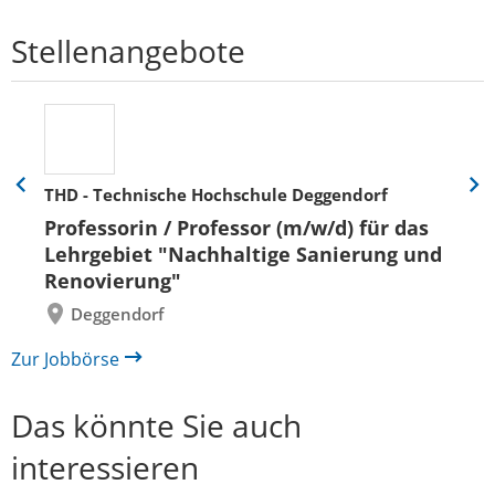
Stellenangebote
THD - Technische Hochschule Deggendorf
Eine
Eine
Folie
Folie
Professorin / Professor (m/w/d) für das
zurück
vor
Lehrgebiet "Nachhaltige Sanierung und
Renovierung"
Deggendorf
Zur Jobbörse
Das könnte Sie auch
interessieren