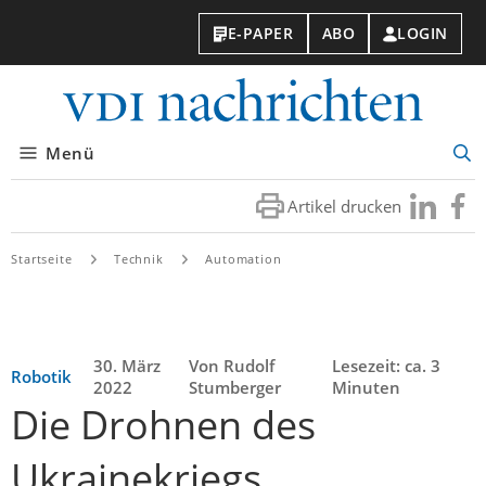
E-PAPER
ABO
LOGIN
VDI-
Nachri
Menü
Suc
öff
Artikel drucken
Besuchen
Besuc
Sie
Sie
uns
uns
Startseite
Technik
Automation
bei
bei
LinkedIn
Faceb
30. März
Von Rudolf
Lesezeit: ca. 3
Robotik
2022
Stumberger
Minuten
Die Drohnen des
Ukrainekriegs