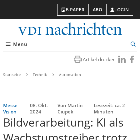
E-PAPER
ABO
LOGIN
VDI-
Nachri
Menü
Suc
öff
Artikel drucken
Besuchen
Besuc
Sie
Sie
uns
uns
Startseite
Technik
Automation
bei
bei
LinkedIn
Faceb
Messe
08. Okt.
Von Martin
Lesezeit: ca. 2
Vision
2024
Ciupek
Minuten
Bildverarbeitung: KI als
Wachstumstreiber trotz