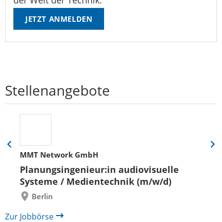
der Welt der Technik.
JETZT ANMELDEN
Stellenangebote
Eine
Eine
MMT Network GmbH
Folie
Folie
zurück
vor
Planungsingenieur:in audiovisuelle
Systeme / Medientechnik (m/w/d)
Berlin
Zur Jobbörse