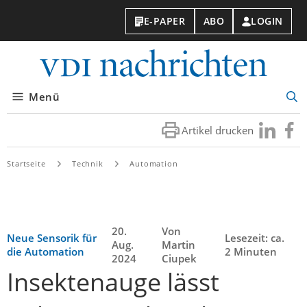
E-PAPER
ABO
LOGIN
VDI-
Nachri
Menü
Suc
öff
Artikel drucken
Besuchen
Besuc
Sie
Sie
uns
uns
Startseite
Technik
Automation
bei
bei
LinkedIn
Faceb
20.
Von
Neue Sensorik für
Lesezeit: ca.
Aug.
Martin
die Automation
2 Minuten
2024
Ciupek
Insektenauge lässt