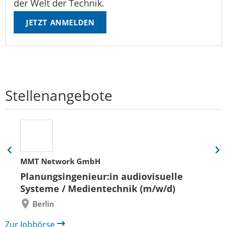
der Welt der Technik.
JETZT ANMELDEN
Stellenangebote
Eine
Eine
MMT Network GmbH
Folie
Folie
zurück
vor
Planungsingenieur:in audiovisuelle
Systeme / Medientechnik (m/w/d)
Berlin
Zur Jobbörse