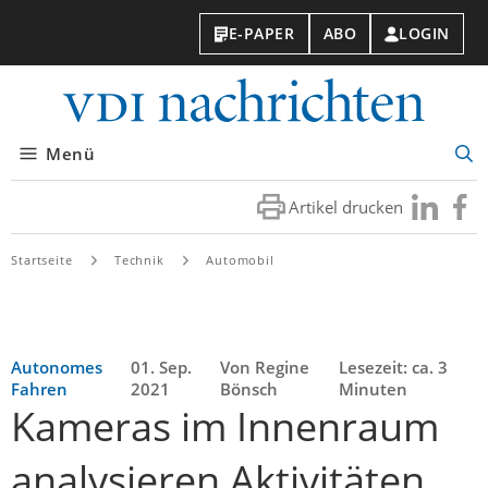
E-PAPER
ABO
LOGIN
VDI-
Nachri
Menü
Suc
öff
Artikel drucken
Besuchen
Besuc
Sie
Sie
uns
uns
Startseite
Technik
Automobil
bei
bei
LinkedIn
Faceb
Autonomes
01. Sep.
Von Regine
Lesezeit: ca. 3
Fahren
2021
Bönsch
Minuten
Kameras im Innenraum
analysieren Aktivitäten