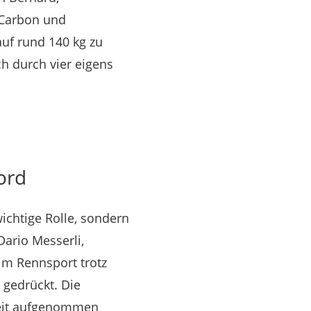
n Carbon und
uf rund 140 kg zu
h durch vier eigens
ord
ichtige Rolle, sondern
Dario Messerli,
im Rennsport trotz
 gedrückt. Die
keit aufgenommen