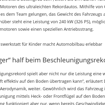
e Motoren des ultraleichten Rekordautos. Mithilfe vo
es dem Team gelungen, das Gewicht des Fahrzeugs a
ber steht eine Leistung von 240 kW (326 PS), möglic
motoren sowie einen speziellen Antriebsstrang.
iswerkstatt für Kinder macht Automobilbau erlebbar
ger“ half beim Beschleunigungsrek
gungsrekord spielt aber nicht nur die Leistung eine w
t effektiv auf den Boden übertragen kann“, erläutert 
e Aerodynamik, weiter. Gewöhnlich wird das Fahrzeug 
igung mittels Heck- oder Frontflügel auf den Boden
g funktioniert aber nur, wenn bereits Geschwindig