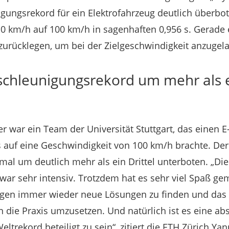
gungsrekord für ein Elektrofahrzeug deutlich überbo
on 0 km/h auf 100 km/h in sagenhaften 0,956 s. Gerade
urücklegen, um bei der Zielgeschwindigkeit anzugel
schleunigungsrekord um mehr als ei
r war ein Team der Universität Stuttgart, das einen E
1 s auf eine Geschwindigkeit von 100 km/h brachte. De
al um deutlich mehr als ein Drittel unterboten. „Die
war sehr intensiv. Trotzdem hat es sehr viel Spaß ge
egen immer wieder neue Lösungen zu finden und das
n die Praxis umzusetzen. Und natürlich ist es eine ab
ltrekord beteiligt zu sein“, zitiert die ETH Zürich Ya