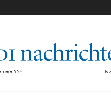
arriere
VN+
Job