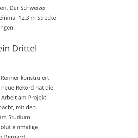
ten. Der Schweizer
 einmal 12,3 m Strecke
angen.
n Drittel
-Renner konstruiert
r neue Rekord hat die
 Arbeit am Projekt
macht, mit den
 im Studium
solut einmalige
nn Bernard,