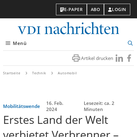
E-PAPER
ABO
LOGIN
VDI-
Nachri
Menü
Suc
öff
Artikel drucken
Besuchen
Besuc
Sie
Sie
uns
uns
Startseite
Technik
Automobil
bei
bei
LinkedIn
Faceb
16. Feb.
Lesezeit: ca. 2
Mobilitätswende
2024
Minuten
Erstes Land der Welt
verbietet Verbrenner –