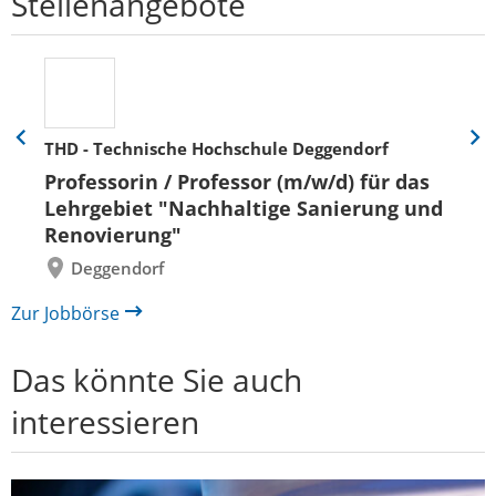
Stellenangebote
THD - Technische Hochschule Deggendorf
Eine
Eine
Folie
Folie
Professorin / Professor (m/w/d) für das
zurück
vor
Lehrgebiet "Nachhaltige Sanierung und
Renovierung"
Deggendorf
Zur Jobbörse
Das könnte Sie auch
interessieren