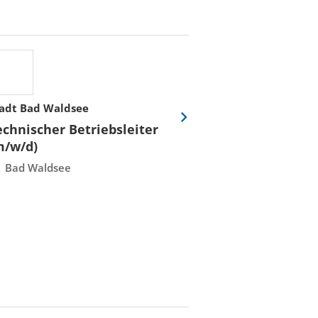
adt Bad Waldsee
Stadtwerke Rost
Eine
echnischer Betriebsleiter
Fachmeister E
Folie
m/w/d)
Leittechnisch
vor
Instandhaltun
Bad Waldsee
Rostock