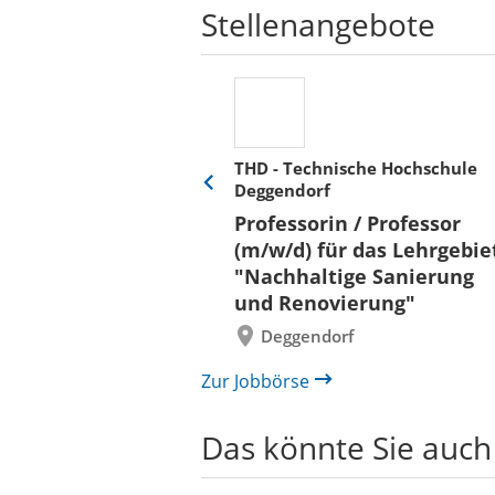
Stellenangebote
THD - Technische Hochschule
Deggendorf
Eine
Verkehr &
Folie
Professorin / Professor
x)
zurück
(m/w/d) für das Lehrgebie
"Nachhaltige Sanierung
und Renovierung"
Deggendorf
Zur Jobbörse
Das könnte Sie auch