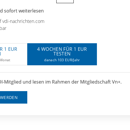
 sofort weiterlesen
uf vdi-nachrichten.com
bar
R 1 EUR
4 WOCHEN FÜR 1 EUR
N
TESTEN
/Monat
danach 103 EUR/Jahr
I-Mitglied und lesen im Rahmen der Mitgliedschaft Vn+.
D WERDEN