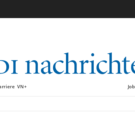
arriere
VN+
Job