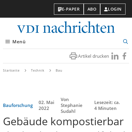
E-PAPER
ABO
LOGIN
VDI-
Nachri
Menü
Suc
öff
Artikel drucken
Besuchen
Besuc
Sie
Sie
uns
uns
Startseite
Technik
Bau
bei
bei
LinkedIn
Faceb
Von
02. Mai
Lesezeit: ca.
Bauforschung
Stephanie
2022
4 Minuten
Sudahl
Gebäude kompostierbar