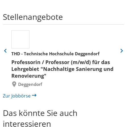
Stellenangebote
THD - Technische Hochschule Deggendorf
Eine
Eine
Folie
Folie
Professorin / Professor (m/w/d) für das
zurück
vor
Lehrgebiet "Nachhaltige Sanierung und
Renovierung"
Deggendorf
Zur Jobbörse
Das könnte Sie auch
interessieren