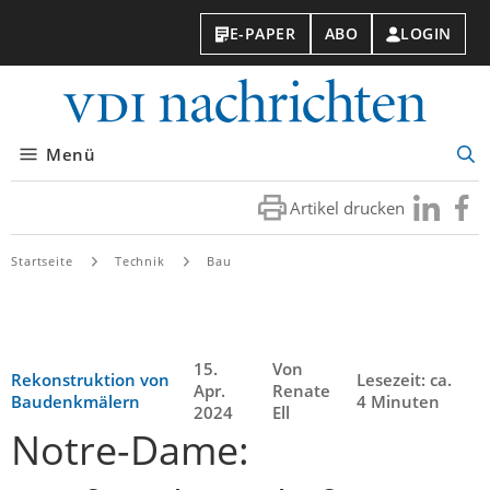
E-PAPER
ABO
LOGIN
VDI-
Nachri
Menü
Suc
öff
Artikel drucken
Besuchen
Besuc
Sie
Sie
uns
uns
Startseite
Technik
Bau
bei
bei
LinkedIn
Faceb
15.
Von
Rekonstruktion von
Lesezeit: ca.
Apr.
Renate
Baudenkmälern
4 Minuten
2024
Ell
Notre-Dame: