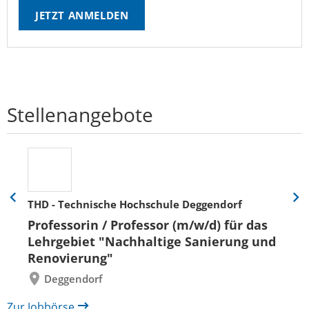
JETZT ANMELDEN
Stellenangebote
THD - Technische Hochschule Deggendorf
Eine
Eine
Folie
Folie
Professorin / Professor (m/w/d) für das
zurück
vor
Lehrgebiet "Nachhaltige Sanierung und
Renovierung"
Deggendorf
Zur Jobbörse