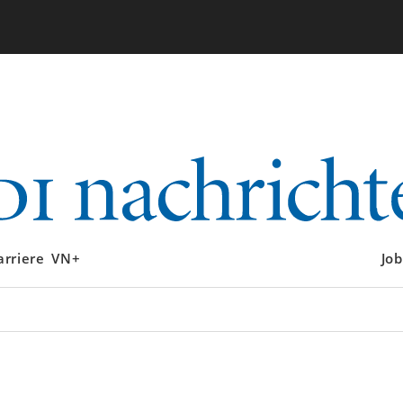
arriere
VN+
Job