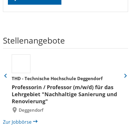
Stellenangebote
THD - Technische Hochschule Deggendorf
Eine
Eine
Folie
Folie
Professorin / Professor (m/w/d) für das
zurück
vor
Lehrgebiet "Nachhaltige Sanierung und
Renovierung"
Deggendorf
Zur Jobbörse