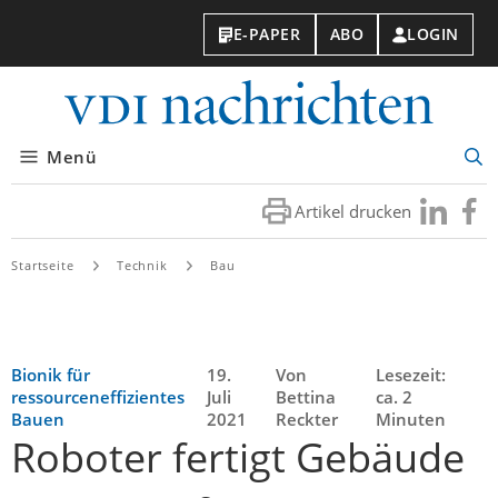
E-PAPER
ABO
LOGIN
VDI-
Nachri
Menü
Suc
öff
Artikel drucken
Besuchen
Besuc
Sie
Sie
uns
uns
Startseite
Technik
Bau
bei
bei
LinkedIn
Faceb
Bionik für
19.
Von
Lesezeit:
ressourceneffizientes
Juli
Bettina
ca. 2
Bauen
2021
Reckter
Minuten
Roboter fertigt Gebäude