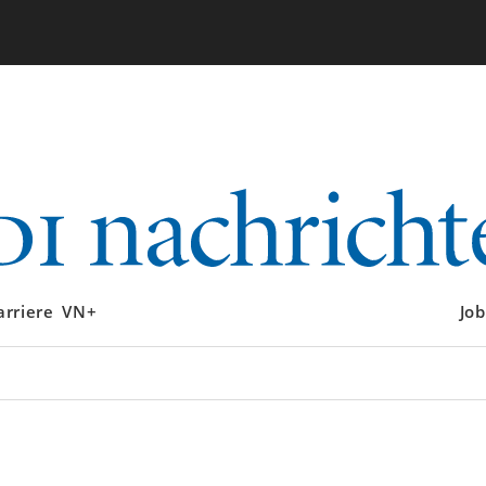
arriere
VN+
Job