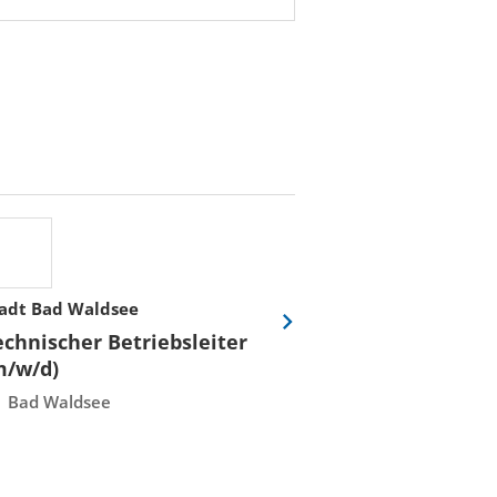
adt Bad Waldsee
Stadtwerke Rost
Eine
echnischer Betriebsleiter
Fachmeister E
Folie
m/w/d)
Leittechnisch
vor
Instandhaltun
Bad Waldsee
Rostock