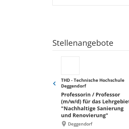
Stellenangebote
THD - Technische Hochschule
Deggendorf
Eine
Verkehr &
Folie
Professorin / Professor
x)
zurück
(m/w/d) für das Lehrgebie
"Nachhaltige Sanierung
und Renovierung"
Deggendorf