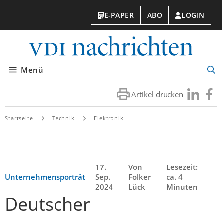
E-PAPER
ABO
LOGIN
VDI-
Nachri
Menü
Suc
öff
Artikel drucken
Besuchen
Besuc
Sie
Sie
uns
uns
Startseite
Technik
Elektronik
bei
bei
LinkedIn
Faceb
17.
Von
Lesezeit:
Unternehmensporträt
Sep.
Folker
ca. 4
2024
Lück
Minuten
Deutscher