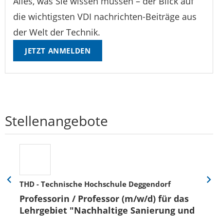
Alles, was Sie wissen müssen – der Blick auf
die wichtigsten VDI nachrichten-Beiträge aus
der Welt der Technik.
JETZT ANMELDEN
Stellenangebote
THD - Technische Hochschule Deggendorf
Eine
Eine
Folie
Folie
Professorin / Professor (m/w/d) für das
zurück
vor
Lehrgebiet "Nachhaltige Sanierung und