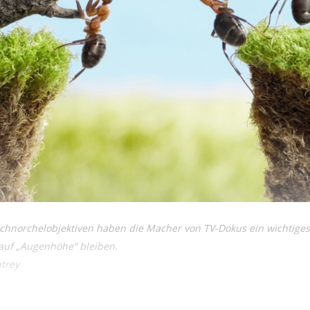
chnorchelobjektiven haben die Macher von TV-Dokus ein wichtiges
uf „Augenhöhe“ bleiben.
ntrey