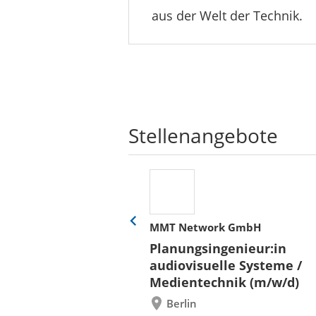
aus der Welt der Technik.
Stellenangebote
her
MMT Network GmbH
Eine
Folie
ür
Planungsingenieur:in
zurück
 und Bauen (BLB)
audiovisuelle Systeme /
/in (w/m/d)
Medientechnik (m/w/d)
/ Außenanlagen
Berlin
il /