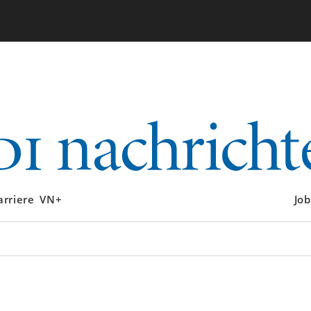
arriere
VN+
Job