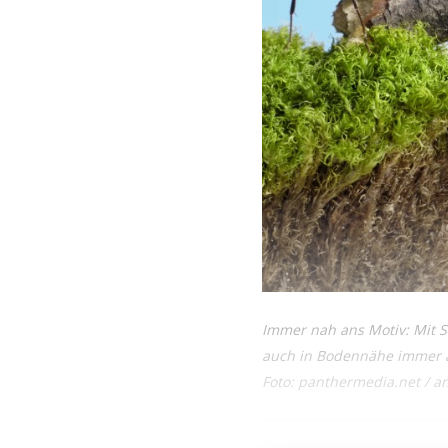
Immer nah ans Motiv: Mit S
auch in Bodennähe immer a
Foto: panthermedia.net / a