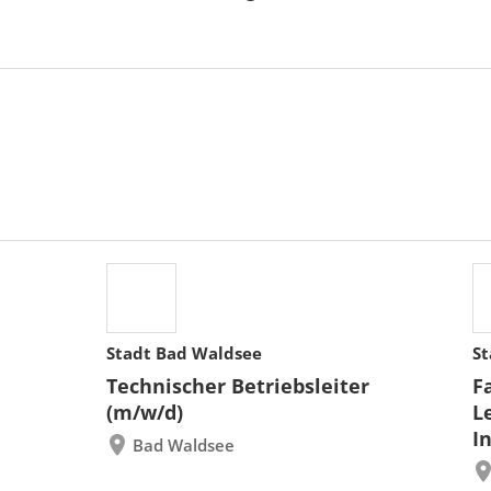
Stadt Bad Waldsee
St
Technischer Betriebsleiter
F
(m/w/d)
L
I
Bad Waldsee