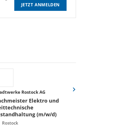
JETZT ANMELDEN
adtwerke Rostock AG
Stadtwerke Rost
Eine
Folie
achmeister Elektro und
Fachmeister E
vor
eittechnische
Leittechnisch
nstandhaltung (m/w/d)
Instandhaltun
Rostock
Rostock