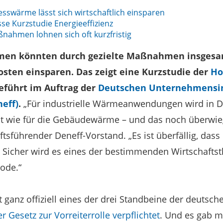
esswärme lässt sich wirtschaftlich einsparen
se Kurzstudie Energieeffizienz
ßnahmen lohnen sich oft kurzfristig
en könnten durch gezielte Maßnahmen insgesamt
osten einsparen. Das zeigt eine Kurzstudie der
Ho
geführt im Auftrag der
Deutschen Unternehmensin
neff)
.
„Für industrielle Wärmeanwendungen wird in 
ht wie für die Gebäudewärme – und das noch überwiege
ftsführender Deneff-Vorstand. „Es ist überfällig, dass
t. Sicher wird es eines der bestimmenden Wirtschafts
iode.“
st ganz offiziell eines der drei Standbeine der deutsc
er Gesetz zur Vorreiterrolle verpflichtet
. Und es gab m