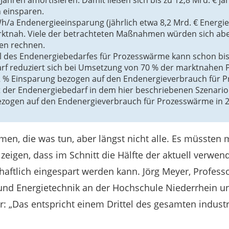
Jahren amortisieren. Damit ließen sich bis zu 12,8 Mrd. € jäh
 einsparen.
h/a Endenergieeinsparung (jährlich etwa 8,2 Mrd. € Energi
rktnah. Viele der betrachteten Maßnahmen würden sich abe
ren rechnen.
il des Endenergiebedarfes für Prozesswärme kann schon bis
arf reduziert sich bei Umsetzung von 70 % der marktnahen P
2 % Einsparung bezogen auf den Endenergieverbrauch für 
st der Endenergiebedarf in dem hier beschriebenen Szenari
zogen auf den Endenergieverbrauch für Prozesswärme in 2
men, die was tun, aber längst nicht alle. Es müssten 
 zeigen, dass im Schnitt die Hälfte der aktuell verw
chaftlich eingespart werden kann. Jörg Meyer, Professo
d Energietechnik an der Hochschule Niederrhein un
or: „Das entspricht einem Drittel des gesamten indust