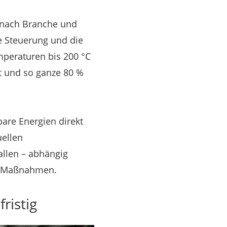
 nach Branche und
e Steuerung und die
mperaturen bis 200 °C
t und so ganze 80 %
bare Energien direkt
uellen
allen – abhängig
en Maßnahmen.
ristig