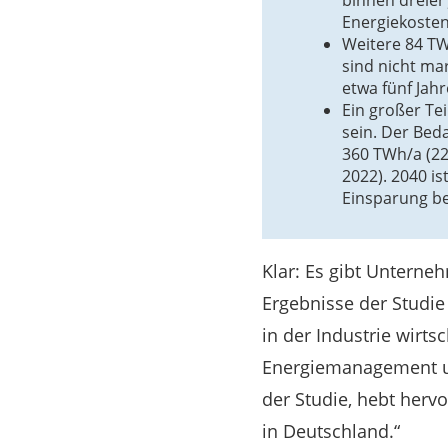
binnen dreier 
Energiekosten
Weitere 84 TW
sind nicht ma
etwa fünf Jah
Ein großer Te
sein. Der Bed
360 TWh/a (2
2022). 2040 i
Einsparung be
Klar: Es gibt Unterneh
Ergebnisse der Studie
in der Industrie wirts
Energiemanagement un
der Studie, hebt herv
in Deutschland.“