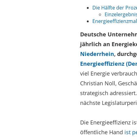
Die Hälfte der Proz
Einzelergebnis
Energieeffizienzma
Deutsche Unternehm
jährlich an Energiek
Niederrhein
, durch
Energieeffizienz (De
viel Energie verbrauc
Christian Noll, Geschä
strategisch adressier
nächste Legislaturper
Die Energieeffizienz i
öffentliche Hand
ist p