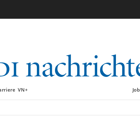
arriere
VN+
Job