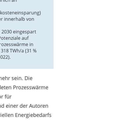
rlich an
ekosteneinsparung)
r innerhalb von
 2030 eingespart
otenziale auf
Prozesswärme in
o 318 TWh/a (31 %
022).
mehr sein. Die
endeten Prozesswärme
r für
d einer der Autoren
riellen Energiebedarfs