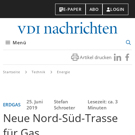
E-PAPER
ABO
LOGIN
VDI-
Nachri
Menü
Suc
öff
Artikel drucken
Besuchen
Besuc
Sie
Sie
uns
uns
Startseite
Technik
Energie
bei
bei
LinkedIn
Faceb
25. Juni
Stefan
Lesezeit: ca. 3
ERDGAS
2019
Schroeter
Minuten
Neue Nord-Süd-Trasse
für Gas