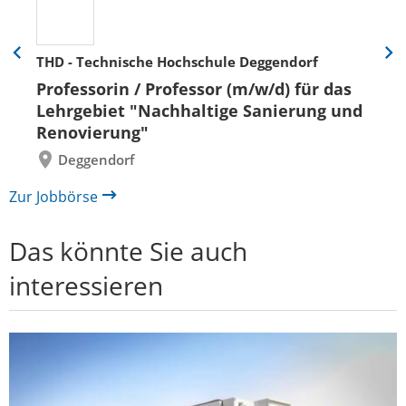
THD - Technische Hochschule Deggendorf
Eine
Eine
Folie
Folie
Professorin / Professor (m/w/d) für das
zurück
vor
Lehrgebiet "Nachhaltige Sanierung und
Renovierung"
Deggendorf
Zur Jobbörse
Das könnte Sie auch
interessieren