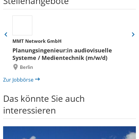
Stellenangebote
Eine
Eine
MMT Network GmbH
Folie
Folie
zurück
vor
Planungsingenieur:in audiovisuelle
Systeme / Medientechnik (m/w/d)
Berlin
Zur Jobbörse
Das könnte Sie auch
interessieren