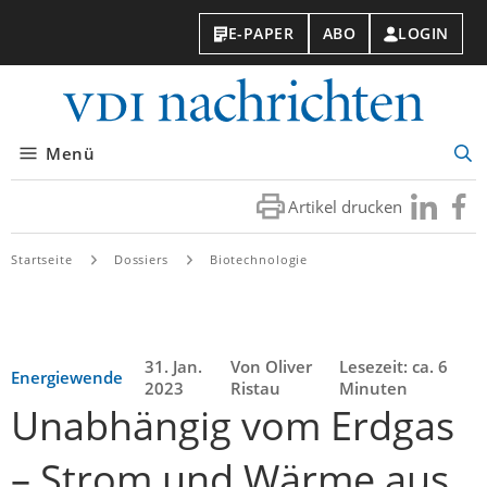
E-PAPER
ABO
LOGIN
VDI-
Nachri
Menü
Suc
öff
Artikel drucken
Besuchen
Besuc
Sie
Sie
uns
uns
Startseite
Dossiers
Biotechnologie
bei
bei
LinkedIn
Faceb
31. Jan.
Von Oliver
Lesezeit: ca. 6
Energiewende
2023
Ristau
Minuten
Unabhängig vom Erdgas
– Strom und Wärme aus