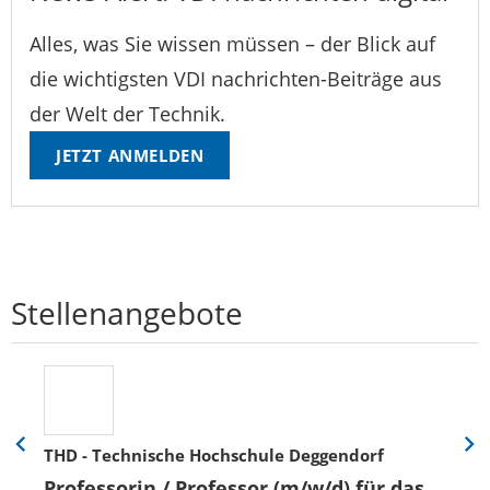
Alles, was Sie wissen müssen – der Blick auf
die wichtigsten VDI nachrichten-Beiträge aus
der Welt der Technik.
JETZT ANMELDEN
Stellenangebote
THD - Technische Hochschule Deggendorf
Eine
Eine
Folie
Folie
Professorin / Professor (m/w/d) für das