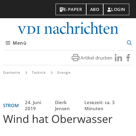
E-PAPER
ABO
LOGIN
VDI-
Nachri
Menü
Suc
öff
Artikel drucken
Besuchen
Besuc
Sie
Sie
uns
uns
Startseite
Technik
Energie
bei
bei
LinkedIn
Faceb
24. Juni
Dierk
Lesezeit: ca. 3
STROM
2019
Jensen
Minuten
Wind hat Oberwasser