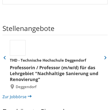
Stellenangebote
THD - Technische Hochschule Deggendorf
Eine
Eine
Folie
Folie
Professorin / Professor (m/w/d) für das
zurück
vor
Lehrgebiet "Nachhaltige Sanierung und
Renovierung"
Deggendorf
Zur Jobbörse