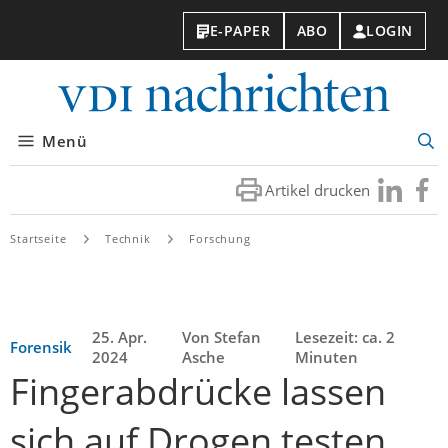
E-PAPER
ABO
LOGIN
VDI-
Nachri
Menü
Suc
öff
Artikel drucken
Besuchen
Besuc
Sie
Sie
uns
uns
Startseite
Technik
Forschung
bei
bei
LinkedIn
Faceb
25. Apr.
Von Stefan
Lesezeit: ca. 2
Forensik
2024
Asche
Minuten
Fingerabdrücke lassen
sich auf Drogen testen