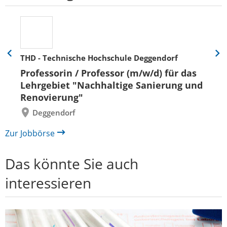
THD - Technische Hochschule Deggendorf
Eine
Eine
Folie
Folie
Professorin / Professor (m/w/d) für das
zurück
vor
Lehrgebiet "Nachhaltige Sanierung und
Renovierung"
Deggendorf
Zur Jobbörse
Das könnte Sie auch
interessieren