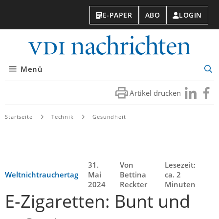
E-PAPER
ABO
LOGIN
VDI-
Nachri
Menü
Suc
öff
Artikel drucken
Besuchen
Besuc
Sie
Sie
uns
uns
Startseite
Technik
Gesundheit
bei
bei
LinkedIn
Faceb
31.
Von
Lesezeit:
Weltnichtrauchertag
Mai
Bettina
ca. 2
2024
Reckter
Minuten
E-Zigaretten: Bunt und