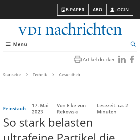
E-PAPER
ABO
LOGIN
VDI-
Nachri
Menü
Suc
öff
Artikel drucken
Besuchen
Besuc
Sie
Sie
uns
uns
Startseite
Technik
Gesundheit
bei
bei
LinkedIn
Faceb
17. Mai
Von Elke von
Lesezeit: ca. 2
Feinstaub
2023
Rekowski
Minuten
So stark belasten
ultrafeine Partikel die