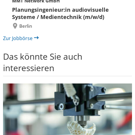
MMT Network GmbH
Folie
Folie
zurück
vor
Planungsingenieur:in audiovisuelle
Systeme / Medientechnik (m/w/d)
Berlin
Zur Jobbörse
Das könnte Sie auch
interessieren