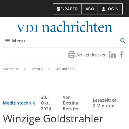
E-PAPER
ABO
LOGIN
VDI-
Nachri
Menü
Suc
öff
Artikel drucken
Besuchen
Besuc
Sie
Sie
uns
uns
Startseite
Technik
Gesundheit
bei
bei
LinkedIn
Faceb
30.
Von
Lesezeit: ca.
Medizintechnik
Okt.
Bettina
2 Minuten
2024
Reckter
Winzige Goldstrahler