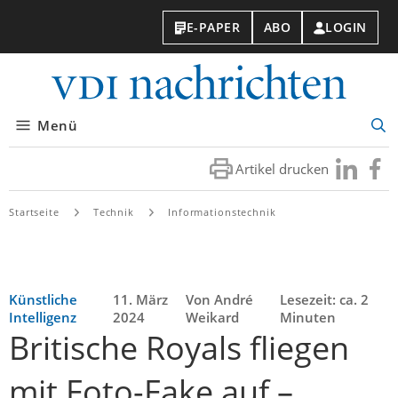
E-PAPER
ABO
LOGIN
VDI-
Nachri
Menü
Suc
öff
Artikel drucken
Besuchen
Besuc
Sie
Sie
uns
uns
Startseite
Technik
Informationstechnik
bei
bei
LinkedIn
Faceb
Künstliche
11. März
Von André
Lesezeit: ca. 2
Intelligenz
2024
Weikard
Minuten
Britische Royals fliegen
mit Foto-Fake auf –