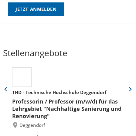
JETZT ANMELDEN
Stellenangebote
THD - Technische Hochschule Deggendorf
Eine
Eine
Folie
Folie
Professorin / Professor (m/w/d) für das
zurück
vor
Lehrgebiet "Nachhaltige Sanierung und
Renovierung"
Deggendorf