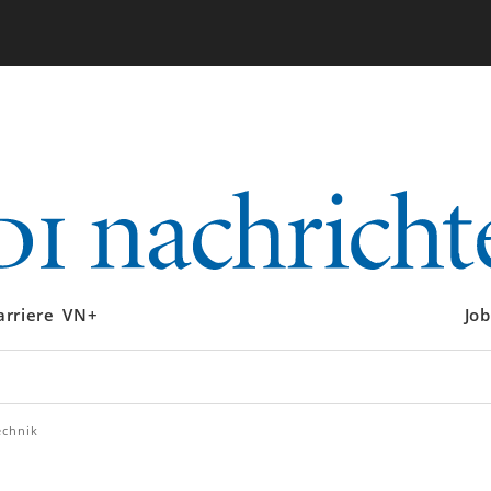
arriere
VN+
Job
echnik