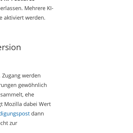
berlassen. Mehrere KI-
 aktiviert werden.
ersion
n. Zugang werden
erungen gewöhnlich
esammelt, ehe
t Mozilla dabei Wert
digungspost
dann
cht zur