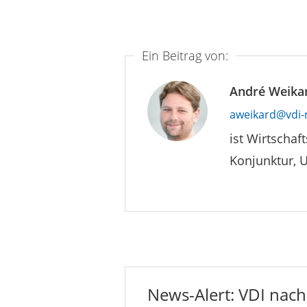
Ein Beitrag von:
André Weika
aweikard@vdi-
ist Wirtschaf
Konjunktur, 
News-Alert: VDI nachr