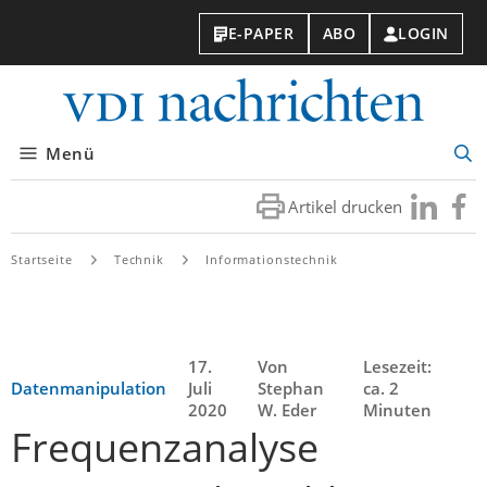
E-PAPER
ABO
LOGIN
VDI-
Nachri
Menü
Suc
öff
Artikel drucken
Besuchen
Besuc
Sie
Sie
uns
uns
Startseite
Technik
Informationstechnik
bei
bei
LinkedIn
Faceb
17.
Von
Lesezeit:
Datenmanipulation
Juli
Stephan
ca. 2
2020
W. Eder
Minuten
Frequenzanalyse