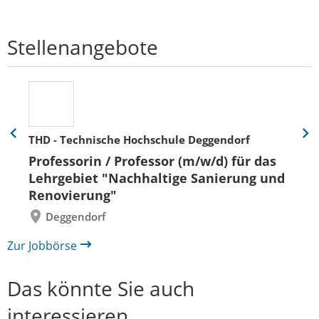
Stellenangebote
THD - Technische Hochschule Deggendorf
Eine
Eine
Folie
Folie
Professorin / Professor (m/w/d) für das
zurück
vor
Lehrgebiet "Nachhaltige Sanierung und
Renovierung"
Deggendorf
Zur Jobbörse
Das könnte Sie auch
interessieren