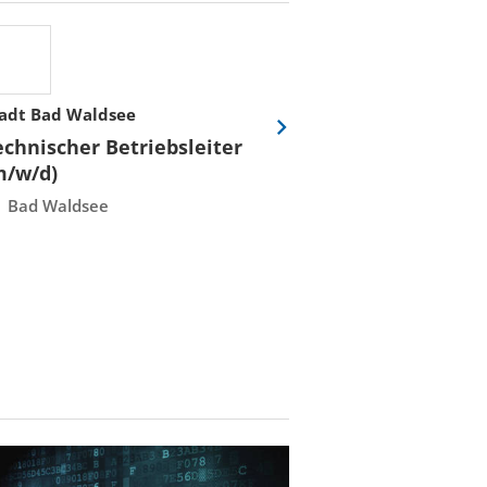
adt Bad Waldsee
Stadtwerke Rost
Eine
echnischer Betriebsleiter
Fachmeister E
Folie
m/w/d)
Leittechnisch
vor
Instandhaltun
Bad Waldsee
Rostock