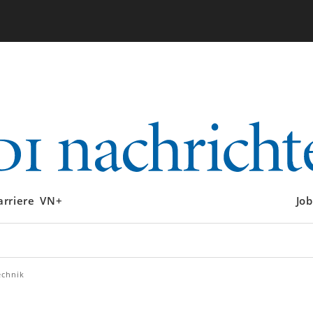
arriere
VN+
Job
echnik