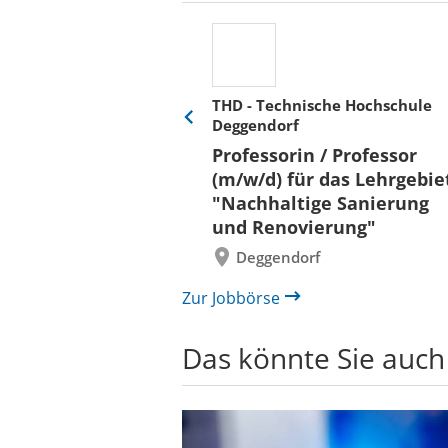
THD - Technische Hochschule
Deggendorf
Eine
Verkehr &
Folie
Professorin / Professor
x)
zurück
(m/w/d) für das Lehrgebie
"Nachhaltige Sanierung
und Renovierung"
Deggendorf
Zur Jobbörse
Das könnte Sie auch