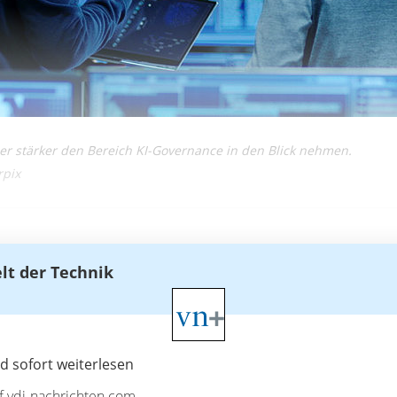
stärker den Bereich KI-Governance in den Blick nehmen.
rpix
elt der Technik
 sofort weiterlesen
uf vdi-nachrichten.com