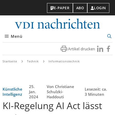
E-PAPER
ABO
LOGIN
VDI-
Nachri
Menü
Suc
öff
Artikel drucken
Besuchen
Besuc
Sie
Sie
uns
uns
Startseite
Technik
Informationstechnik
bei
bei
LinkedIn
Faceb
25.
Von Christiane
Künstliche
Lesezeit: ca.
Jan.
Schulzki-
Intelligenz
3 Minuten
2024
Haddouti
KI-Regelung AI Act lässt