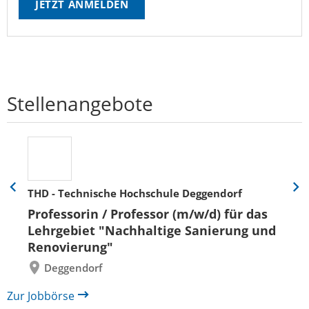
JETZT ANMELDEN
Stellenangebote
THD - Technische Hochschule Deggendorf
Eine
Eine
Folie
Folie
Professorin / Professor (m/w/d) für das
zurück
vor
Lehrgebiet "Nachhaltige Sanierung und
Renovierung"
Deggendorf
Zur Jobbörse